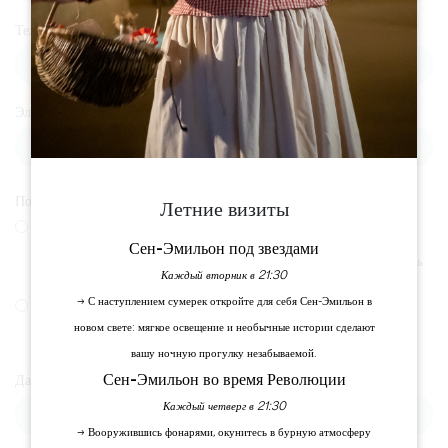
Телефон
Электронная почта
Пожалуйста, пришлите нам копию после публикации
Летние визиты
По почте
Сен-Эмильон под звездами
Офис по туризму Большого Сент-Эмильона Ле Дойенне - площадь
Каждый вторник в 21:30
Крено - 33330 СЕНТ-ЭМИЛЬОН
→ С наступлением сумерек откройте для себя Сен-Эмильон в
По электронной почте:
новом свете: мягкое освещение и необычные истории сделают
communication@saint-emilion-tourisme.com
вашу ночную прогулку незабываемой.
Сен-Эмильон во время Революции
Дата публикации статьи
Каждый четверг в 21:30
→ Вооружившись фонарями, окунитесь в бурную атмосферу