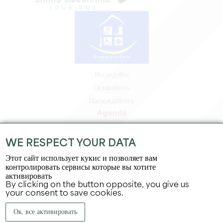
Исследуйте
Оставайтесь
Наслаждайтесь
Agenda
Зона профессионалов
Зона для участников
WE RESPECT YOUR DATA
Зона для прессы
Этот сайт использует кукис и позволяет вам
Вакансии и стажировки
контролировать сервисы которые вы хотите
активировать
Юридическая информация
By clicking on the button opposite, you give us
Политика конфиденциальности
your consent to save cookies.
Ок, все активировать