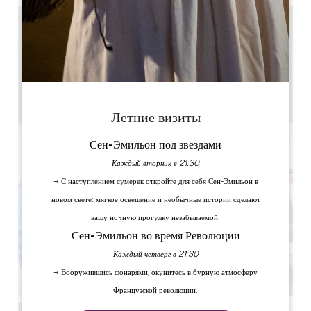
3.6 km
11h
3h
25
24 за час(ы) до начала представления
Скопируйте GPS-код
Летние визиты
Сен-Эмильон под звездами
Каждый вторник в 21:30
→ С наступлением сумерек откройте для себя Сен-Эмильон в
новом свете: мягкое освещение и необычные истории сделают
вашу ночную прогулку незабываемой.
Сен-Эмильон во время Революции
Каждый четверг в 21:30
→ Вооружившись фонарями, окунитесь в бурную атмосферу
Французской революции.