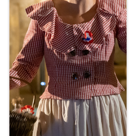
Leaflet
С сайта
35€
Château Rozier
Château Rozier
33330 SAINT-LAURENT-DES-COMBES
05 57 24 73 03
famillesaby@orange.fr
МЕСЯЦ ОТКРЫТИЯ
Я
Ф
М
А
М
И
И
А
С
О
Н
Д
ДНИ ОТКРЫТИЯ
П
В
С
Ч
П
С
В
AM
AM
AM
AM
AM
AM
AM
PM
PM
PM
PM
PM
PM
PM