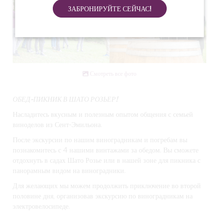
ЗАБРОНИРУЙТЕ СЕЙЧАС!
Смотреть все фото
ОБЕД-ПИКНИК В ШАТО РОЗЬЕР!
Насладитесь вкусным и полезным опытом общения с семьей
виноделов из Сент-Эмильона.
После экскурсии по нашим виноградникам и погребам вы
познакомитесь с 4 нашими винтажами за обедом. Вы сможете
отдохнуть в садах Шато Розье или в нашей зоне для пикника с
панорамным видом на виноградники.
Для желающих мы можем продолжить приключение во второй
половине дня, организовав экскурсию по виноградникам на
электровелосипеде.