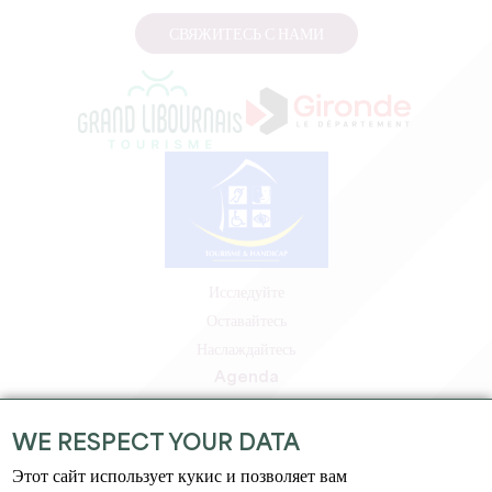
СВЯЖИТЕСЬ С НАМИ
Исследуйте
Оставайтесь
Наслаждайтесь
Agenda
Зона профессионалов
Зона для участников
WE RESPECT YOUR DATA
Зона для прессы
Этот сайт использует кукис и позволяет вам
Вакансии и стажировки