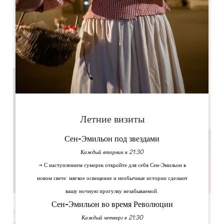
Leaflet
8 rue Tropchaud, 33500 Pomerol
Летние визиты
Сен-Эмильон под звездами
Каждый вторник в 21:30
→ С наступлением сумерек откройте для себя Сен-Эмильон в
новом свете: мягкое освещение и необычные истории сделают
вашу ночную прогулку незабываемой.
Сен-Эмильон во время Революции
Приходите на день открытых дверей в Помероль в субботу 15 и
Каждый четверг в 21:30
воскресенье 16 ноября с 10 утра до 7 вечера.