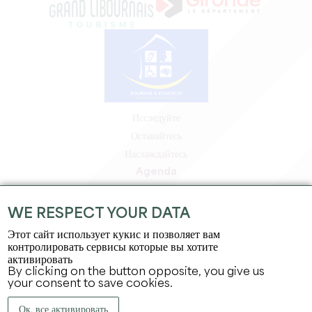
Исследуйте
Оставайтесь
Наслаждайтесь
Agenda
Зона профессионалов
Зона для участников
WE RESPECT YOUR DATA
Зона для прессы
Этот сайт использует кукис и позволяет вам
Вакансии и стажировки
контролировать сервисы которые вы хотите
активировать
Юридическая информация
By clicking on the button opposite, you give us
Политика конфиденциальности
your consent to save cookies.
Ок, все активировать