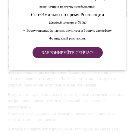
вашу ночную прогулку незабываемой.
Сен-Эмильон во время Революции
Каждый четверг в 21:30
Концерт при свечах - самая красивая музыка из кинофильмов
→ Вооружившись фонарями, окунитесь в бурную атмосферу
Волшебный, неподвластный времени вечер...
Французской революции.
В субботу, 22 ноября 2025 года, Культурный центр Франсуа
ЗАБРОНИРУЙТЕ СЕЙЧАС!
Миттерана будет освещен тысячами свечей для музыкального
путешествия по величайшим партитурам фильмов.
Под управлением всемирно известного пианиста Эрика Артца
незабываемые темы из фильмов "Гладиатор", "Титаник",
"Пираты Карибского моря", "Ла-Ла Ленд" и многих других
оживут, пронизанные чистыми эмоциями рояля.
Каждая нота будет сливаться с мягким сиянием свечей, а клипы
из фильмов, проецируемые на большой экран, усилят
впечатления.
Уникальное сенсорное погружение, где музыка становится
светом, а свет - эмоциями.
А чтобы продлить эту чарующую интерлюдию, на месте вам