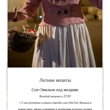
Leaflet
Centre Culturel François Mitterrand,
26 rue du Champ de Foire,
33350, Castillon-la-Bataille
France
КНИГА
Летние визиты
Сен-Эмильон под звездами
Каждый вторник в 21:30
→ С наступлением сумерек откройте для себя Сен-Эмильон в
новом свете: мягкое освещение и необычные истории сделают