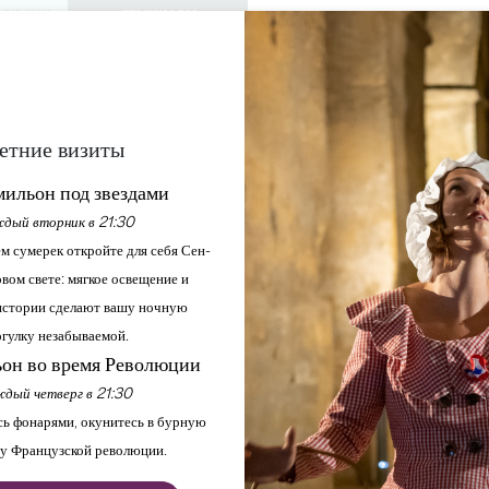
КУРСИИ
СЕМИНАРЫ
ДОСТУП ДЛЯ 
0
Корзина
Мой выбо
ЯЗЫК
RU
АЖДАЙТЕСЬ
ПОВЕСТКА ДНЯ
ЭТО ЛЕТО
ЗАМКИ ДЛЯ ПОСЕЩЕНИЯ
МЕСТНЫЕ ЖЕМЧУЖИНЫ
етние визиты
ERWORK" AU CHÂTEA
ильон под звездами
- LA MAGIE S'INVITE
дый вторник в 21:30
м сумерек откройте для себя Сен-
вом свете: мягкое освещение и
стории сделают вашу ночную
вная
Повестка дня
"Garden Afterwork" au Château Montlabert - La Magie s'i
гулку незабываемой.
он во время Революции
дый четверг в 21:30
ь фонарями, окунитесь в бурную
у Французской революции.