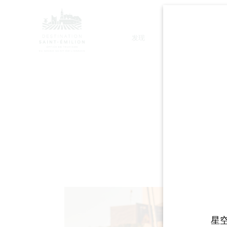
发现
停留
星