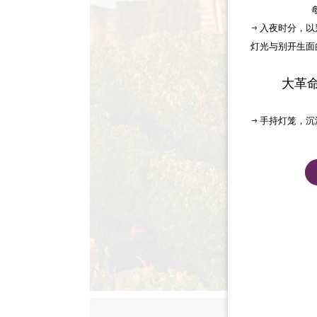
→ 入夜时分，
灯光与别开生面
大革
→ 手持灯笼，