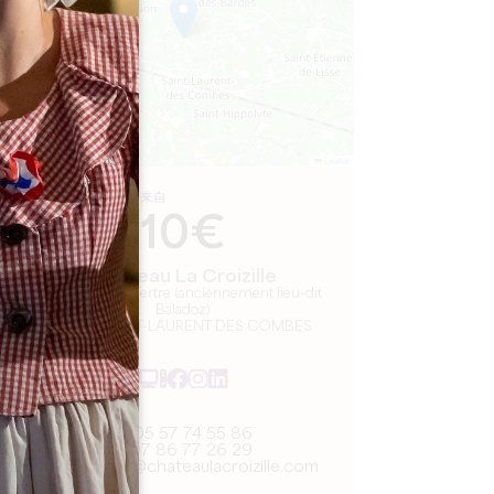
Leaflet
来自
10€
Château La Croizille
810, route du Tertre (anciennement lieu-dit
Baladoz)
33330 SAINT-LAURENT DES COMBES
05 57 74 55 86
07 86 77 26 29
contact@chateaulacroizille.com