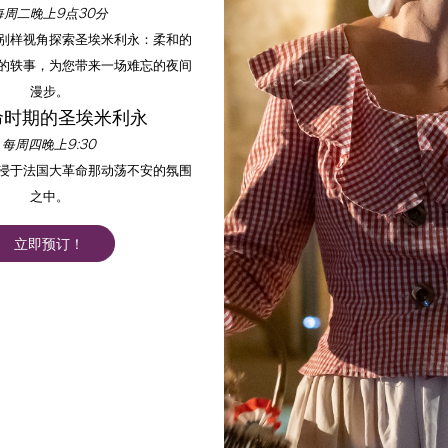
每周二晚上9点30分
以别样视角探索圣埃米利永：柔和的
的轶事，为您带来一场难忘的夜间
漫步。
命时期的圣埃米利永
每周四晚上9:30
沉浸于法国大革命那动荡不安的氛围
之中。
立即预订！