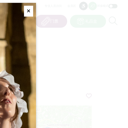
专业人员访问
会员区
环保模式
无障碍
无障碍
Fermer
Re
0
篮子
我的选择
门票
礼品盒
CN
语言
E
+
−