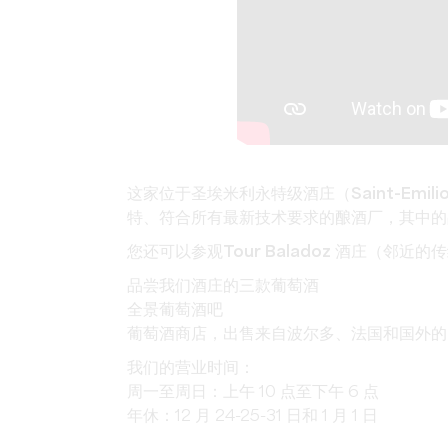
这家位于
圣埃米利永特级酒庄（Saint-Emilion 
特
、符合所有最新技术要求的酿酒厂，其中的
您还可以参观
Tour Baladoz 酒庄
（邻近的传
品尝我们酒庄的三款葡萄酒
全景葡萄酒吧
葡萄酒商店，出售来自波尔多、法国和国外的
我们的营业时间：
周一至
周日：上午 10 点至下午 6 点
年休：12 月 24-25-31 日和 1 月 1 日