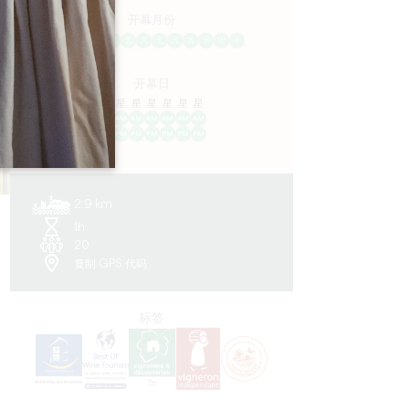
开幕月份
一
二
三
四
五
六
七
八
九
十
十
十
开幕日
隆
星
星
星
星
星
星
AM
AM
AM
AM
AM
AM
AM
PM
PM
PM
PM
PM
PM
PM
2.9 km
1h
20
复制 GPS 代码
标签