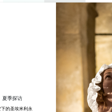
私人游览
研讨会
欣赏
议程
今年夏天
CHÂTEAU LA CROIZILL
SAINT-EMILION GRAND CRU GRAND CRU CLASSÉ
首页
无障碍
Château La Croizille
说明
费率
语言
付款方式
服务
夏季探访
空下的圣埃米利永