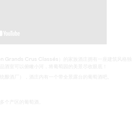
Grands Crus Classés
）的
家族
酒庄拥有一座
建筑风格独
品酒室可以俯瞰小河，将葡萄园的美景尽收眼底！
统酿酒厂），酒庄内有一个带全景露台的葡萄酒吧。
多个产区的葡萄酒。