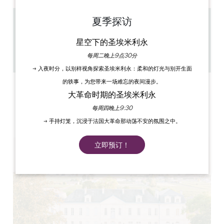
夏季探访
1.1 km
45 min - 2h
星空下的圣埃米利永
30
每周二晚上9点30分
复制 GPS 代码
→ 入夜时分，以别样视角探索圣埃米利永：柔和的灯光与别开生面
的轶事，为您带来一场难忘的夜间漫步。
标签
大革命时期的圣埃米利永
每周四晚上9:30
→ 手持灯笼，沉浸于法国大革命那动荡不安的氛围之中。
立即预订！