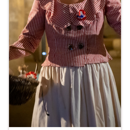
Leaflet
来自
23€
Château Soutard
465 route de Saint Christophe
33330 Saint-Emilion
05 57 24 71 41
booking@soutard.com
开幕月份
一
二
三
四
五
六
七
八
九
十
十
十
开幕日
隆
星
星
星
星
星
星
AM
AM
AM
AM
AM
AM
AM
PM
PM
PM
PM
PM
PM
PM