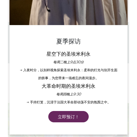
AM
AM
AM
AM
AM
AM
AM
PM
PM
PM
PM
PM
PM
PM
6.1 km
1h / 1h30, Pique-nique possible intérieur et/ou
夏季探访
extérieur
25
星空下的圣埃米利永
复制 GPS 代码
每周二晚上9点30分
→ 入夜时分，以别样视角探索圣埃米利永：柔和的灯光与别开生面
标签
的轶事，为您带来一场难忘的夜间漫步。
大革命时期的圣埃米利永
每周四晚上9:30
→ 手持灯笼，沉浸于法国大革命那动荡不安的氛围之中。
立即预订！