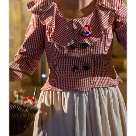
Leaflet
来自
8€
Château la Rose Monturon
1544 Route des Vins
33330 SAINT-ÉTIENNE DE LISSE
06 23 01 39 14
06 23 01 39 14
contact@chateau-larosemonturon.com
开幕月份
一
二
三
四
五
六
七
八
九
十
十
十
开幕日
隆
星
星
星
星
星
星