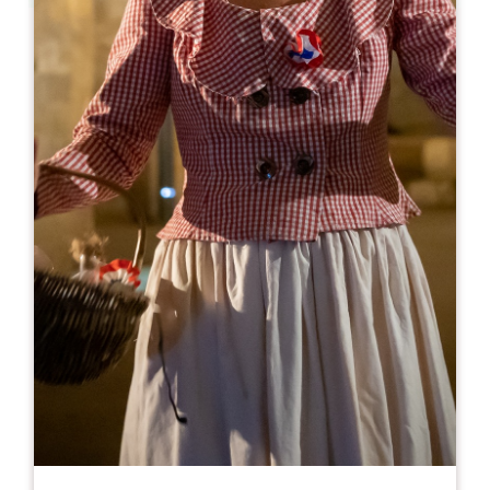
Leaflet
来自
15€
Château Haut Brisson
342 rue Pinson
33330 VIGNONET
05 56 74 93 32
07 78 37 33 12
reservations@haut-brisson.com
开幕月份
一
二
三
四
五
六
七
八
九
十
十
十
开幕日
隆
星
星
星
星
星
星
AM
AM
AM
AM
AM
AM
AM
PM
PM
PM
PM
PM
PM
PM