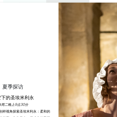
私人游览
研讨会
欣赏
议程
今年夏天
CHÂTEAU HAUT-PIQUA
LUSSAC SAINT-EMILION
首页
葡萄酒
Château Haut-Piquat
夏季探访
说明
费率
语言
付款方式
服务
空下的圣埃米利永
每周二晚上9点30分
以别样视角探索圣埃米利永：柔和的