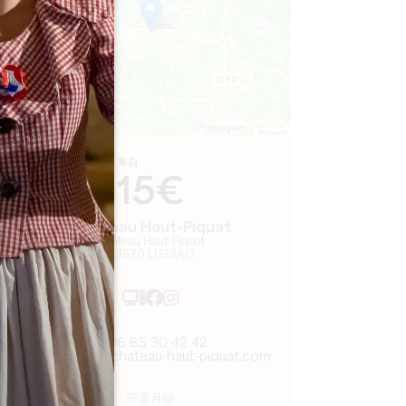
Leaflet
来自
15€
Château Haut-Piquat
Château Haut-Piquat
33570 LUSSAC
06 85 30 42 42
jpriviere@chateau-haut-piquat.com
开幕月份