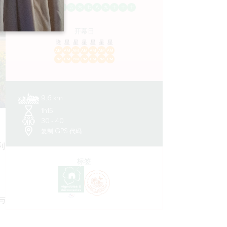
一
二
三
四
五
六
七
八
九
十
十
十
开幕日
隆
星
星
星
星
星
星
AM
AM
AM
AM
AM
AM
AM
PM
PM
PM
PM
PM
PM
PM
9.6 km
1h15
30 - 40
复制 GPS 代码
利
、
标签
与