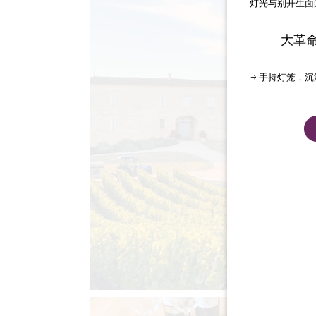
灯光与别开生面
大革
→ 手持灯笼，