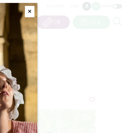
专业人员访问
会员区
环保模式
无障碍
无障碍
Fermer
Re
0
篮子
我的选择
门票
礼品盒
CN
语言
T
+
−