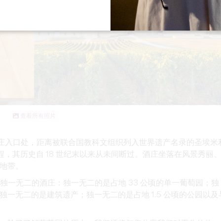
查看所有照片
 村庄入口处，距离
被联合国教科文组织列入世界遗产名录的
圣埃米
程
，其历史自 18 世纪末以来从未间断过。
酒庄坐落在风景秀丽
地带。
独一无二的
酒庄：独一无二的是占地 33 公顷的单一葡萄园；独
一无二的是建筑遗产；独一无二的是占地 1.5 公顷的公园以及