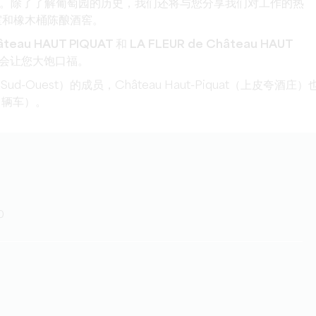
。
除了了解葡萄园的历史，我们还将与您分享我们对工作的热
室和橡木桶陈酿酒窖。
AUT PIQUAT 和 LA FLEUR de Château HAUT
会让您大饱口福。
Sud-Ouest）的成员，Château Haut-Piquat（上皮夸酒庄）
 辆车）。
0