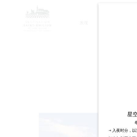
发现
停留
星
→ 入夜时分，