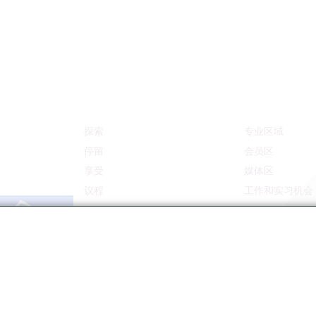
探索
专业区域
停留
会员区
享受
媒体区
议程
工作和实习机会