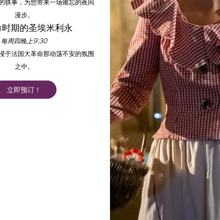
的轶事，为您带来一场难忘的夜间
漫步。
命时期的圣埃米利永
每周四晚上9:30
沉浸于法国大革命那动荡不安的氛围
之中。
立即预订！