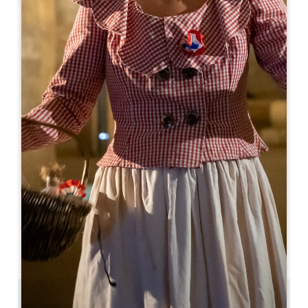
Leaflet
Château des Rochers
154 Route des Vignes
33350 BELVES-DE-CASTILLON
05 40 20 22 18
06 03 96 06 86 / 06 07 10 34 96
ch.des.rochers@wanadoo.fr
开幕月份
一
二
三
四
五
六
七
八
九
十
十
十
开幕日
隆
星
星
星
星
星
星
AM
AM
AM
AM
AM
AM
AM
PM
PM
PM
PM
PM
PM
PM
13.3 km