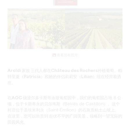
查看所有照片
Aroldi 家族
三代人
都在
Château des Rochers
种植葡萄。
帕
特里夏（Patricia）和她的伴侣莉莉安（Lilian
）现在经营着酒
庄。
在
AOC 级波尔多卡斯蒂永坡
葡萄园中，我们的葡萄园占地 8
公
顷
，位于卡斯蒂永的贝尔韦斯（Belvès de Castillon）。这个
村庄位于圣埃米利永（Saint-Émilion）的
石灰质粘土山坡
上。
在这里，您可以欣赏到
起伏不平的广阔美景
，领略到一望无际的
田园风光
。