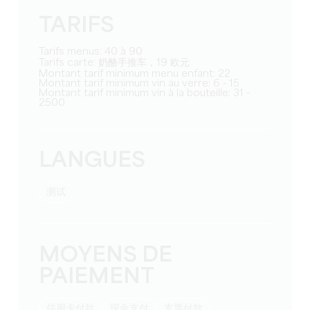
TARIFS
Tarifs menus: 40 à 90
Tarifs carte: 奶酪手推车，19 欧元
Montant tarif minimum menu enfant: 22
Montant tarif minimum vin au verre: 6 - 15
Montant tarif minimum vin à la bouteille: 31 -
2500
LANGUES
测试
MOYENS DE
PAIEMENT
信用卡付款
现金支付
支票付款