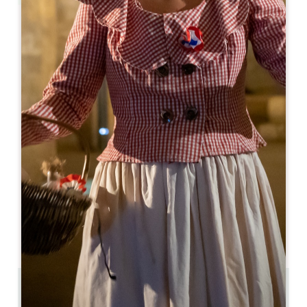
Leaflet
Auberge Saint-Jean*
90, rue du Pont
33420 SAINT-JEAN DE BLAIGNAC
05 57 74 95 50
contact@aubergesaintjean.com
开幕月份
一
二
三
四
五
六
七
八
九
十
十
十
开幕日
隆
星
星
星
星
星
星
AM
AM
AM
AM
AM
AM
AM
PM
PM
PM
PM
PM
PM
PM
11.1 km