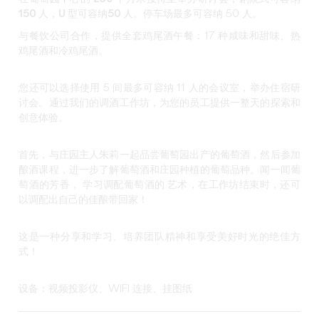
150 人，U 型
可容纳
50 人。
停车场最多可容纳 50 人。
与餐饮公司合作，提供全套鸡尾酒午餐：17 种咸味和甜味、热
鸡尾酒和冷鸡尾酒。
您
还可以选择
使用 5 间最多可容纳 11 人的会议室，举办住宿研
讨会。通过我们的调酒工作坊，为
您的员工
提供
一整天的探索和
创意
体验。
首先，与庄园主人朱莉一起品尝葡萄园出产的葡萄酒，然后
参加
酿酒课程
，进一步了解葡萄酒和庄园种植的葡萄品种。闻一闻葡
萄酒的芳香，
学习调配
葡萄酒的
艺术
，在工作坊结束时，还可
以
调配出自己的佳酿
带回家！
这是一种分享和学习、培养团队精神和享受美好时光的绝佳方
式！
设备：视频投影仪、WIFI 连接、挂图纸