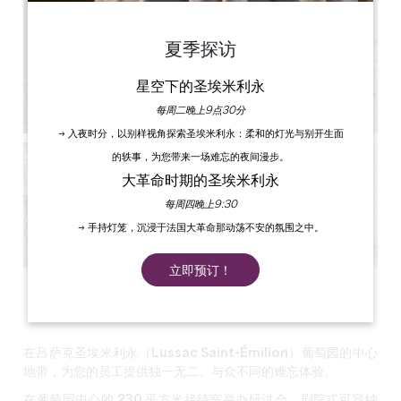
夏季探访
星空下的圣埃米利永
每周二晚上9点30分
→ 入夜时分，以别样视角探索圣埃米利永：柔和的灯光与别开生面
的轶事，为您带来一场难忘的夜间漫步。
大革命时期的圣埃米利永
每周四晚上9:30
→ 手持灯笼，沉浸于法国大革命那动荡不安的氛围之中。
立即预订！
查看所有照片
在吕萨克圣埃米利永（Lussac Saint-Émilion）葡萄园的中心
地带，为您的员工提供独一无二、与众不同的难忘体验。
在
葡萄园中心的 230 平方米接待室
举办研讨会，
剧院式
可容纳