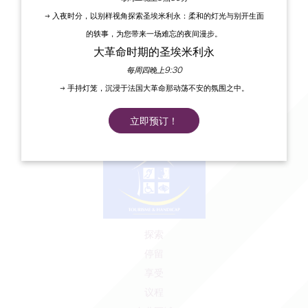
大圣埃米利永旅游局
→ 入夜时分，以别样视角探索圣埃米利永：柔和的灯光与别开生面
勒多耶纳 - 克雷诺广场
的轶事，为您带来一场难忘的夜间漫步。
33330 圣埃米利永
大革命时期的圣埃米利永
每周四晚上9:30
联系我们
→ 手持灯笼，沉浸于法国大革命那动荡不安的氛围之中。
立即预订！
探索
停留
享受
议程