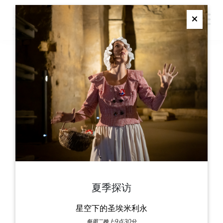
M
Ferme
夏季探访
订阅我们的时事通讯
星空下的圣埃米利永
宣传册
每周二晚上9点30分