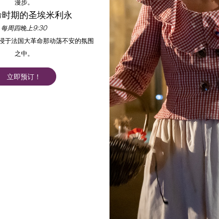
漫步。
命时期的圣埃米利永
每周四晚上9:30
沉浸于法国大革命那动荡不安的氛围
之中。
立即预订！