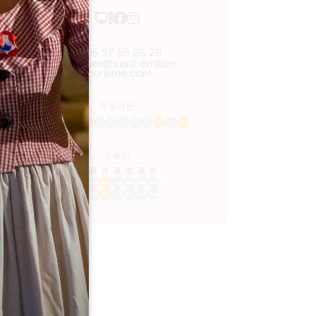
05 57 55 28 28
accueil@saint-emilion-
tourisme.com
开幕月份
一
二
三
四
五
六
七
八
九
十
十
十
开幕日
隆
星
星
星
星
星
星
AM
AM
AM
AM
AM
AM
AM
PM
PM
PM
PM
PM
PM
PM