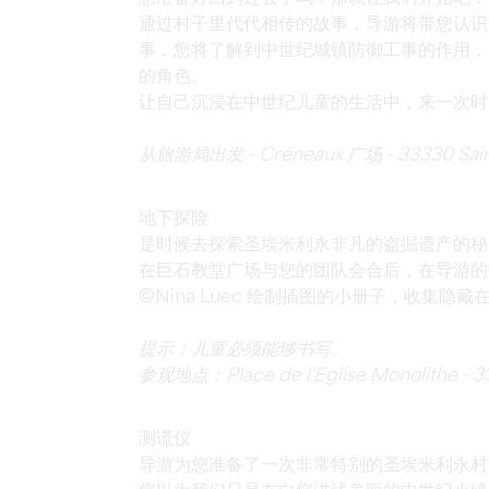
通过村子里代代相传的故事，导游将带您认识
事，您将了解到中世纪城镇防御工事的作用，以
的角色。
让自己沉浸在中世纪儿童的生活中，来一次时
从旅游局出发 - Créneaux 广场 - 33330 Saint
地下探险
是时候去探索圣埃米利永非凡的盗掘遗产的秘
在巨石教堂广场与您的团队会合后，在导游的
©Nina Luec 绘制插图的小册子，收集
提示：儿童必须能够书写。
参观地点：Place de l'Eglise Monolithe - 33
测谎仪
导游为您准备了一次非常特别的圣埃米利永村