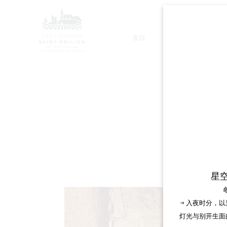
发现
停留
RAC
星
→ 入夜时分，
灯光与别开生面