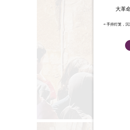
大革
→ 手持灯笼，