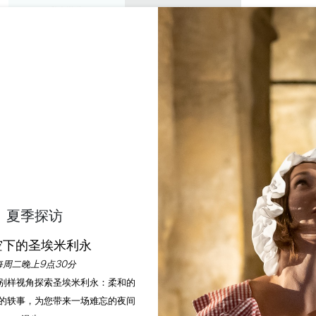
私人游览
研讨会
欣赏
议程
今年夏天
ONTE-MOI SAINT-ÉMI
SAINT-ÉMILION
首页
自然与户外活动
Raconte-moi Saint-Émilion
夏季探访
说明
空下的圣埃米利永
每周二晚上9点30分
以别样视角探索圣埃米利永：柔和的
的轶事，为您带来一场难忘的夜间