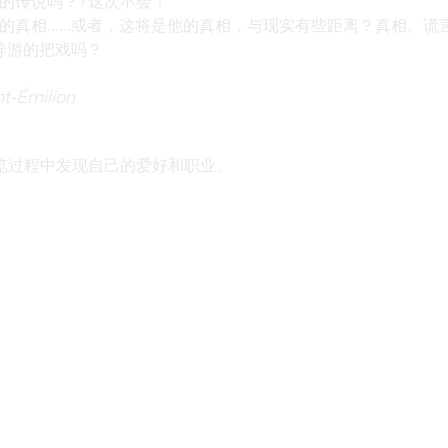
的传说吗？?这次不会！
真相......或者，这将是他的真相，与现实有些距离？真相、谎
破导游的把戏吗？
-Émilion
览过程中发现自己的爱好和职业。