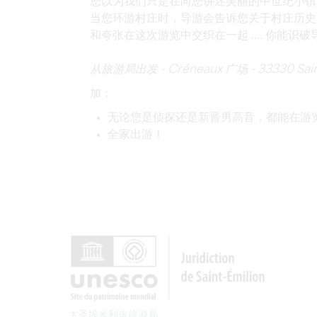
您以为我们只是在向您讲述美丽的中世纪小镇
当您环游村庄时，导游会告诉您关于村庄历史的
和夸张在这次游览中交织在一起 .... 你能识
从旅游局出发 - Créneaux 广场 - 33330 Saint
加：
无论您是侦探还是新晋男高音，都能在游
全家出游！
大圣埃米利永旅游局