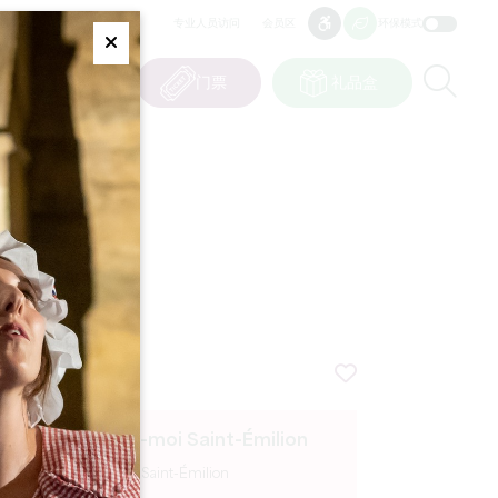
专业人员访问
会员区
环保模式
无障碍
无障碍
Fermer
Re
0
篮子
我的选择
门票
礼品盒
CN
语言
LION
Raconte-moi Saint-Émilion
Saint-Émilion