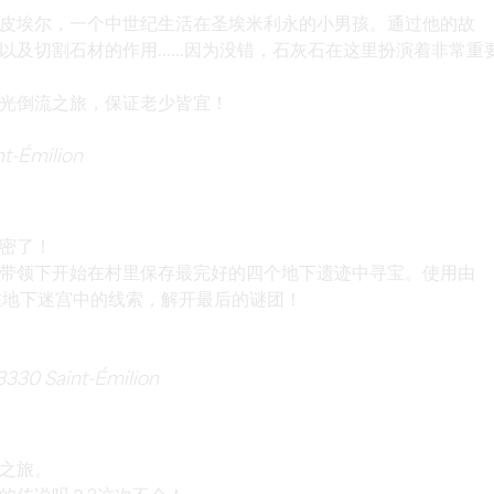
皮埃尔，一个中世纪生活在圣埃米利永的小男孩。通过他的故
及切割石材的作用......因为没错，石灰石在这里扮演着非常重
光倒流之旅，保证老少皆宜！
-Émilion
密了！
带领下开始在村里保存最完好的四个地下遗迹中寻宝。使用由
隐藏在地下迷宫中的线索，解开最后的谜团！
330 Saint-Émilion
之旅。