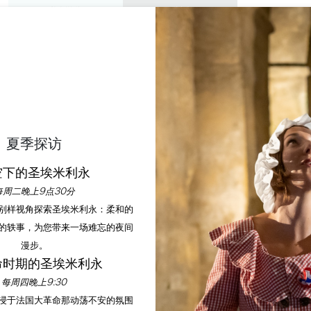
私人游览
研讨会
欣赏
议程
今年夏天
NT-ÉMILION, CITÉ UN
夏季探访
33330 SAINT-EMILION
空下的圣埃米利永
首页
自然与户外活动
Saint-Émilion, cité Unesco
每周二晚上9点30分
以别样视角探索圣埃米利永：柔和的
的轶事，为您带来一场难忘的夜间
说明
漫步。
命时期的圣埃米利永
每周四晚上9:30
沉浸于法国大革命那动荡不安的氛围