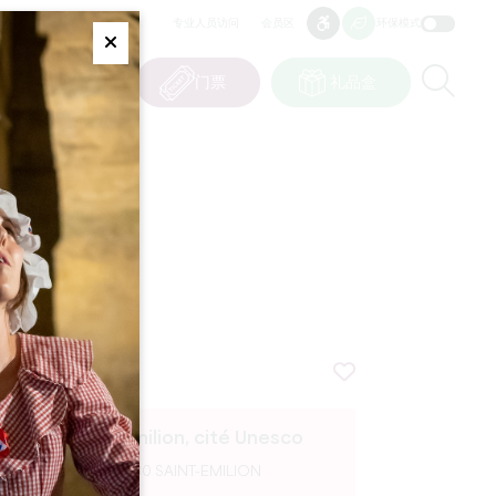
专业人员访问
会员区
环保模式
无障碍
无障碍
Fermer
Re
0
篮子
我的选择
门票
礼品盒
CN
语言
ESCO
Saint-Émilion, cité Unesco
33330 SAINT-EMILION