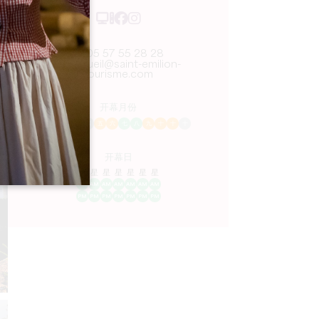
05 57 55 28 28
accueil@saint-emilion-
tourisme.com
开幕月份
一
二
三
四
五
六
七
八
九
十
十
十
开幕日
隆
星
星
星
星
星
星
AM
AM
AM
AM
AM
AM
AM
PM
PM
PM
PM
PM
PM
PM