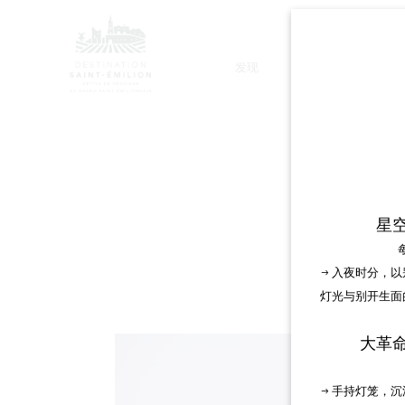
发现
停留
SAI
星
→ 入夜时分，
灯光与别开生面
大革
→ 手持灯笼，