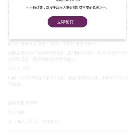
在参观庄园和品尝现场酿造的葡萄酒之后，参加这项团队建设活
→ 手持灯笼，沉浸于法国大革命那动荡不安的氛围之中。
动：
不，不，不！酒庄主人 Véronique 和 Pascal 病得很重！他们
立即预订！
在照看蜂巢时被亚洲大黄蜂蛰伤。他们现在无法在圣埃米利永葡
萄园中心的地块上进行日常工作。
他们的健康岌岌可危！然而，要做的事情太多了......
没问题成为他们的葡萄种植者，直到他们回来。我们相信您一定
会得到回报，因为他们都是慷慨的人。
5/6 人一组。
时间：2小时00至2小时30分，包括参观和品酒，1小时30分用
于游戏。
团体价格 2025
每人价格
从 ：每人 25 元（含增值税