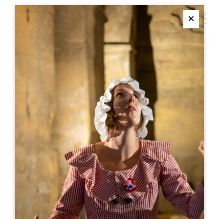
M
Ferme
ESCAPE GAME DANS LE
VIGNOBLE
SAINT EMILION
Escape Game dans le vignoble
33330 SAINT EMILION
05 57 55 28 20
联系我们