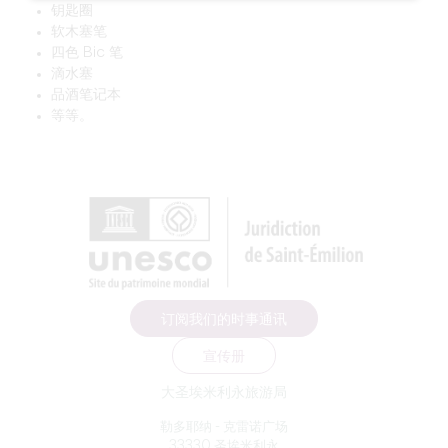
钥匙圈
软木塞笔
四色 Bic 笔
滴水塞
品酒笔记本
等等。
订阅我们的时事通讯
宣传册
大圣埃米利永旅游局
勒多耶纳 - 克雷诺广场
33330 圣埃米利永