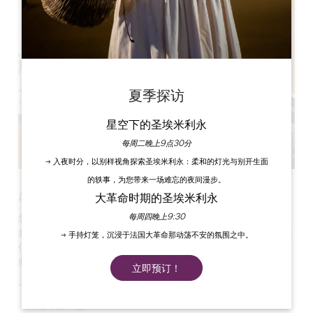
夏季探访
星空下的圣埃米利永
每周二晚上9点30分
→ 入夜时分，以别样视角探索圣埃米利永：柔和的灯光与别开生面
的轶事，为您带来一场难忘的夜间漫步。
因为细节决定成败！
大革命时期的圣埃米利永
每周四晚上9:30
您想让您的员工留下一份圣埃米利永的纪念品并感受到被呵护的
感觉吗？我们可以满足您的需求！除了传统的一瓶葡萄酒外，我
→ 手持灯笼，沉浸于法国大革命那动荡不安的氛围之中。
们还可以为您提供各种礼品，一定会让您的所有与会者满意而
归！
立即预订！
不完全清单：
葡萄酒味盐。