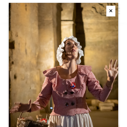
M
Ferme
GOODIES SÉMINAIRES
SAINT EMILION
Goodies séminaires
SAINT EMILION
05 57 55 28 20
联系我们