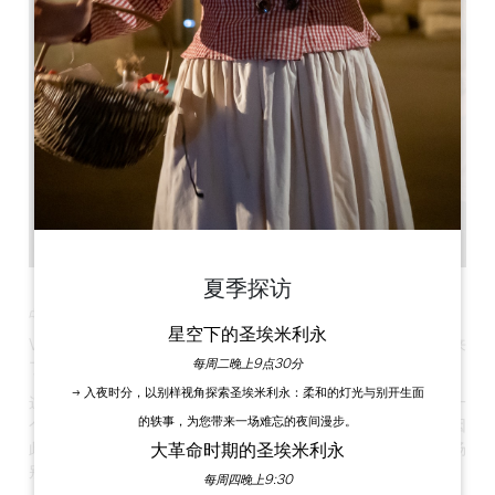
夏季探访
品酒会与课间益智游戏相结合
星空下的圣埃米利永
Wine Opoly® 是一项包含团队挑战的互动品酒活动。请专门来
每周二晚上9点30分
了解这款精彩的葡萄酒棋盘游戏！
→ 入夜时分，以别样视角探索圣埃米利永：柔和的灯光与别开生面
这款品酒游戏是对一款著名棋盘游戏的模仿，游戏的原则是在一
的轶事，为您带来一场难忘的夜间漫步。
个真人大小的游戏棋盘上
品尝、购买和出售著名的葡萄园
。因
大革命时期的圣埃米利永
此，它就像房地产，但又带有葡萄酒学的色彩。这是您举办一场
别开生面的品酒会的好机会。
每周四晚上9:30