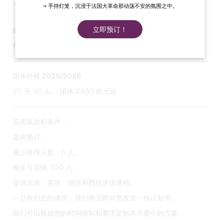
与您的员工分享独特的葡萄酒体验，培养团队精神！
→ 手持灯笼，沉浸于法国大革命那动荡不安的氛围之中。
立即预订！
时间：1 小时 30 分至 2 小时
根据要求：午餐或鸡尾酒会。
团体价格 2025/2026
20 至 40 人 ：团体 2460 欧元起
实用条款和条件：
提前预订。
最少接待人数：6 人。
最多可容纳 300 人。
提供法语、英语、德语和西班牙语课程。
一旦收到您的请求，我们将立即向您发送一份计划书。
我们可以根据您的时间限制和要求定制本手册中的方案。