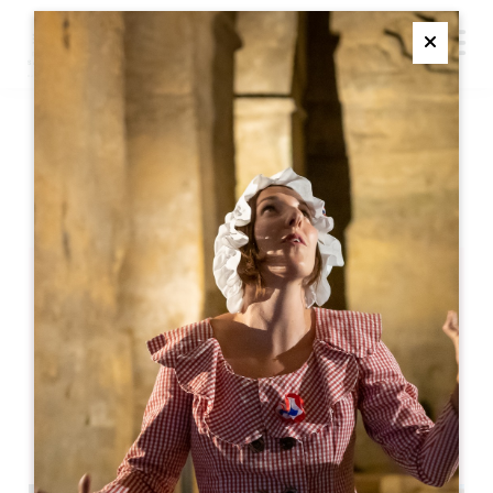
M
Ferme
WINE OPOLY®
SAINT-EMILION
Wine Opoly®
Saint-Emilion
05 57 55 28 20
联系我们