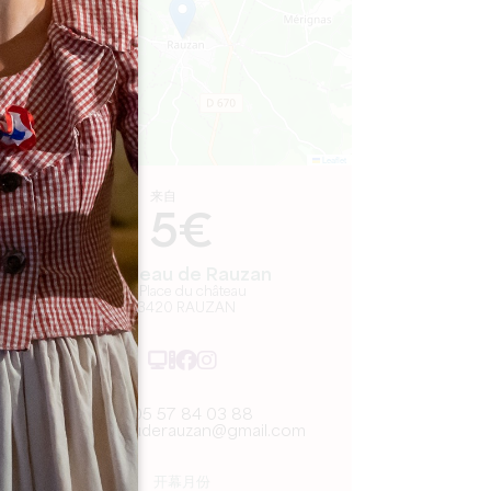
Leaflet
来自
5€
Château de Rauzan
30 Place du château
33420 RAUZAN
05 57 84 03 88
chateauderauzan@gmail.com
开幕月份