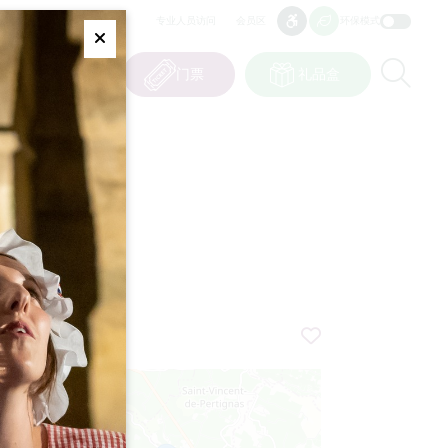
专业人员访问
会员区
环保模式
无障碍
无障碍
Fermer
Re
0
篮子
我的选择
门票
礼品盒
CN
语言
N
+
−