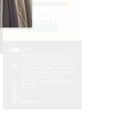
一
二
三
四
五
六
七
八
九
十
十
十
开幕日
隆
星
星
星
星
星
星
AM
AM
AM
AM
AM
AM
AM
PM
PM
PM
PM
PM
PM
PM
16.2 km
旺季（七月至八月）：周一至周日，上午
9:30 至下午 6:30 旺季（四月、五月、
六月、九月、十月）：周二至周日，上午
9:30 至下午 6:00 淡季（十一月至次年
三月）：周二至周六，上午 9:30 至中午
12:30 和下午 1:30 至下午 5:30
Visites libres avec audioguide sans
réservation - Visites guidées sur
réservation
1h
40
复制 GPS 代码