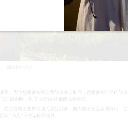
查看所有照片
战争。无论您是参加有语音导游的自助游，还是参加全年的导游
07 级台阶，从 31 米的高处俯瞰城堡美景。
电脑，在劳赞城堡参加增强现实拉力赛，加入城堡守卫者的行列。它
从 "商店 "下载该应用程序。