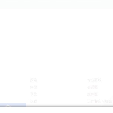
探索
专业区域
停留
会员区
享受
媒体区
议程
工作和实习机会