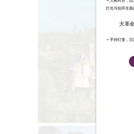
→ 入夜时分，
灯光与别开生面
大革
→ 手持灯笼，