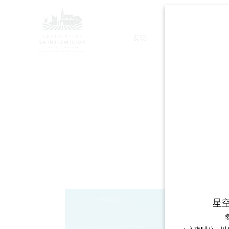
发现
停留
星