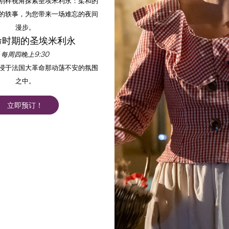
以别样视角探索圣埃米利永：柔和的
的轶事，为您带来一场难忘的夜间
漫步。
命时期的圣埃米利永
每周四晚上9:30
沉浸于法国大革命那动荡不安的氛围
之中。
立即预订！