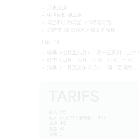
历史遗迹
中世纪防御工事
导游和自助导游（带语音导览
恩特雷-德-默尔地区最高的城堡
开放时间 ：
旺季（七月至八月）：周一至周日，上午 9:3
旺季（四月、五月、六月、九月、十月）：周二
淡季（11 月至次年 3 月）：周二至周六，上午 9
TARIFS
成人: 5€
双人（2 位成人的价格）: 10€
减少: 4€
儿童: 4€
免费: 0