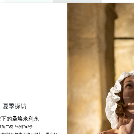
私人游览
研讨会
欣赏
议程
今年夏天
CHÂTEAU DE RAUZA
RAUZAN
首页
自然与户外活动
Château de Rauzan
说明
费率
语言
付款方式
服务
夏季探访
空下的圣埃米利永
每周二晚上9点30分