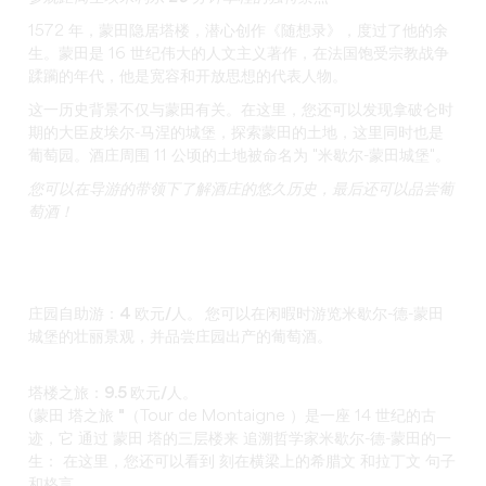
1572 年，蒙田隐居塔楼，潜心创作《随想录》，度过了他的余
生。蒙田是 16 世纪伟大的人文主义著作，在法国饱受宗教战争
蹂躏的年代，他是宽容和开放思想的代表人物。
这一历史背景不仅与蒙田有关。在这里，您还可以发现拿破仑时
期的大臣皮埃尔-马涅的城堡，探索蒙田的土地，这里同时也是
葡萄园。酒庄周围 11 公顷的土地被命名为 "米歇尔-蒙田城堡"。
您可以在导游的带领下了解酒庄的悠久历史，最后还可以品尝葡
萄酒！
庄园自助游：4 欧元/人。 您
可以在闲暇时游览米歇尔-德-蒙田
城堡的壮丽景观，并品尝庄园出产的葡萄酒。
塔楼之旅：9.5 欧元/人。
(蒙田
塔之旅
"（
Tour de Montaigne
）
是一座 14 世纪的古
迹，它
通过
蒙田
塔的三层楼来
追溯哲学家米歇尔-德-蒙田的一
生：
在这里，您还可以看到
刻在横梁上的
希腊文
和拉丁文
句子
和格言。