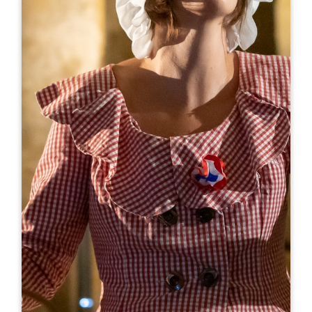
Leaflet
来自
17€
Château de Montaigne
24230 SAINT-MICHEL DE MONTAIGNE
05 53 58 63 93
info@chateau-montaigne.com
U 型房间容量 : 25
开幕月份
一
二
三
四
五
六
七
八
九
十
十
十
开幕日
隆
星
星
星
星
星
星
AM
AM
AM
AM
AM
AM
AM
PM
PM
PM
PM
PM
PM
PM