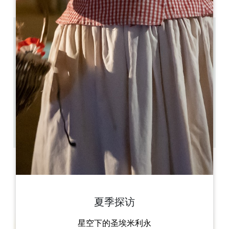
19.1 km
每天开放，12 月 25 日和 1 月 1 日除外 淡季从 02/01 至
30/04 和从 01/10 至 31/12：上午 10 时至下午 5 时 30
分 旺季从 01/05 至 30/09：上午 10 时至下午 6 时 30
分
Visite guidée sur réservation : Tour de Montaigne :
10h30 et 15h Château du XIXe : 11h30 et 16h
les 2 visites : 2h sinon environ de 45 minutes pour
la Tour et 1h le Château
20 personnes pour la Tour et 30 à 35 pers. pour le
Château
24 演出前一小时
复制 GPS 代码
标签
夏季探访
星空下的圣埃米利永