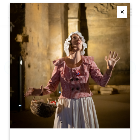
M
Ferme
重置密码
机器人保护 *
Renouveler
* 必填字段