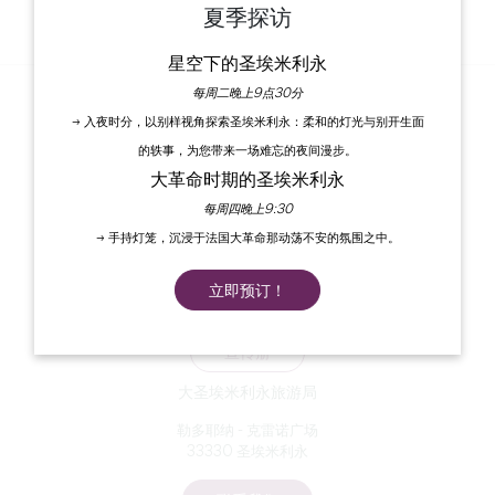
确认
夏季探访
星空下的圣埃米利永
每周二晚上9点30分
«
返回登录页面
→ 入夜时分，以别样视角探索圣埃米利永：柔和的灯光与别开生面
的轶事，为您带来一场难忘的夜间漫步。
大革命时期的圣埃米利永
每周四晚上9:30
→ 手持灯笼，沉浸于法国大革命那动荡不安的氛围之中。
立即预订！
订阅我们的时事通讯
宣传册
大圣埃米利永旅游局
勒多耶纳 - 克雷诺广场
33330 圣埃米利永