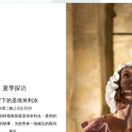
私人游览
研讨会
欣赏
议程
今年夏天
IN DU TERTRE DE FR
FRONSAC
首页
房间
Le Bassin du Tertre de Fronsac **
夏季探访
空下的圣埃米利永
说明
费率
付款方式
服务
每周二晚上9点30分
以别样视角探索圣埃米利永：柔和的
的轶事，为您带来一场难忘的夜间
漫步。