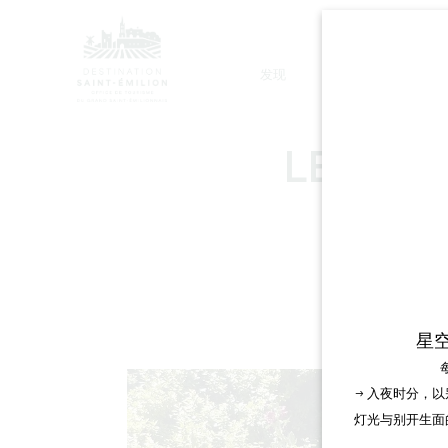
发现
停留
LE BASS
星
→ 入夜时分，
灯光与别开生面