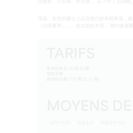
尔肉卷、可乐饼、华夫饼......从下午 5 点
现场：在您的露台上品尝我们的有机啤酒，根
（仅限夏季）....，或在您的木屋.... 预约参观酿酒厂 
TARIFS
客房价格从: 95欧元/晚
包括早餐
旅游税金额: 0,83欧元/人/晚
MOYENS DE
信用卡付款
现金支付
用度假券付款