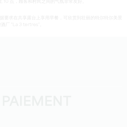
到晚上 10 点，顾客和村民之间的气氛非常友好。
据要求在共享露台上享用早餐，可欣赏到壮丽的特尔特尔美景
"La 3 tertres"。
 PAIEMENT