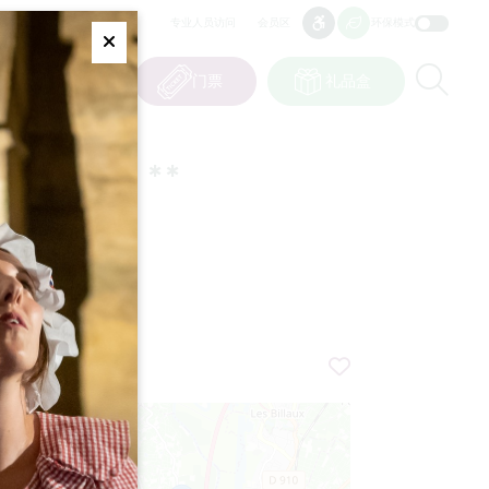
专业人员访问
会员区
环保模式
无障碍
无障碍
Fermer
Re
0
篮子
我的选择
门票
礼品盒
CN
语言
ONSAC **
+
−