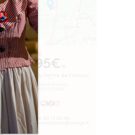
Leaflet
来自
95€
/夜
Le Bassin du Tertre de Fronsac
**
19 chemin Richelieu
33126 FRONSAC
06 99 72 65 48
contactbassindutertre@orange.fr