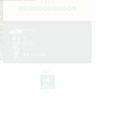
开幕月份
一
二
三
四
五
六
七
八
九
十
十
十
11.8 km
3
8 人民
1
复制 GPS 代码
标签