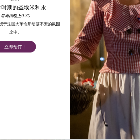
命时期的圣埃米利永
每周四晚上9:30
沉浸于法国大革命那动荡不安的氛围
之中。
立即预订！