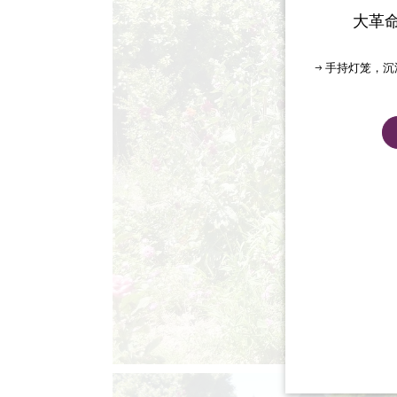
大革
→ 手持灯笼，