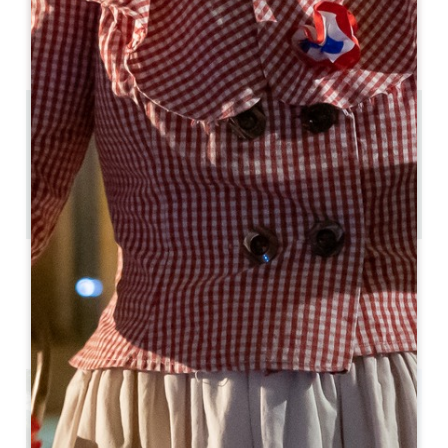
可用性
13.7 km
3
6 人民
1
复制 GPS 代码
标签