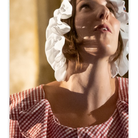
Leaflet
来自
80€
/夜
La Maison des Aurelines ** / Château des
Faures
3 Chemin du Lavoir du Faure
33570 PUISSEGUIN
05 57 40 61 07
06 15 66 93 14
chateaudesfaures@orange.fr
开幕月份
一
二
三
四
五
六
七
八
九
十
十
十