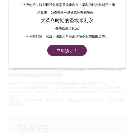
→ 入夜时分，以别样视角探索圣埃米利永：柔和的灯光与别开生面
在
Château des Faures 葡萄酒庄园
的中心地带，我们诚邀您
的轶事，为您带来一场难忘的夜间漫步。
入住我们三间宽敞、温馨的客房，客房内绿树成荫。
大革命时期的圣埃米利永
我们的三间客房
全年开放，
均配有私人浴室和卫生间，为您提供
每周四晚上9:30
最舒适的享受。
→ 手持灯笼，沉浸于法国大革命那动荡不安的氛围之中。
在您下榻期间，我们很乐意为您提供
免费的酒窖品酒
服务。我们
立即预订！
还将利用在餐厅享用
早餐
的机会，向您介绍我们的最爱，并为您
的成功住宿提供建议！
La Maison des Aurélines（欧瑞莲之家）拥有针对运动、精神
和听力残疾的旅游和残障标签。
- 听力残疾：指耳聋或听力障碍者，即无法或难以感知、解读或定位声音信息。
- 智力残疾：这类残疾种类繁多，可能在沟通、理解、决策和在时空定位方面存在困难。
与一些老人、儿童、外国人或文盲一样，这些人需要接受简化的信息，无论是视觉还是听
觉信息。
- 肢体残疾：同样多种多样，包括行动不便，无论是坐轮椅（电动或手动）、助行器、拐
杖还是步行。
TARIFS