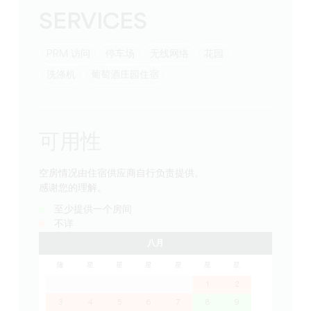
SERVICES
PRM 访问
停车场
无线网络
花园
洗涤机
葡萄酒庄园住宿
可用性
空房情况由住宿供应商自行负责提供。
感谢您的理解。
至少提供一个房间
不详
八月
隆
星
星
星
星
星
星
1
2
3
4
5
6
7
8
9