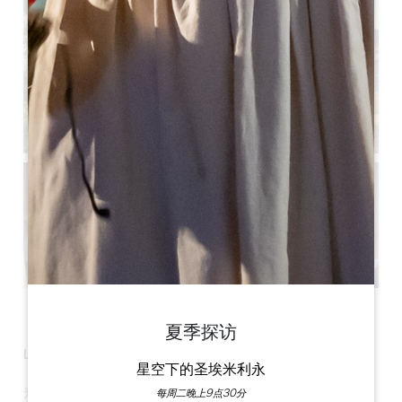
查看所有照片
夏季探访
La
Maison des Aurélines**酒庄
位于通往圣埃米利永
星空下的圣埃米利永
（Saint-Émilion）的大门口--普塞金（Puisseguin），欢迎您
光临其典型的吉伦特（Gironde）式房屋。
每周二晚上9点30分