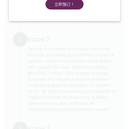
gauche passant derrière le cimetière.
立即预订！
Continuez jusqu’au prochain croisement
puis tournez à droite. Poursuivez tout droit
jusqu’au croisement suivant.
2
Etape 2
Tournez à droite et poursuivez tout droit.
Plus loin, une route goudronnée part sur la
gauche : vous continuez tout droit (balise
vert - jaune). Au stop, tournez à gauche,
direction “Francs”. Entrez dans le village,
traversez le bourg et prenez la première
route sur la gauche, direction “La cabane”.
Le Ch. de Francs se trouve sur la gauche et
l’église St-Martin de Francs sur la droite.
Vous continuez sur cette voie en
descendant jusqu’au croisement suivant.
3