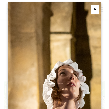
M
Ferme
徒步路线：塔亚克
（TAYAC）、弗朗什
（FRANCS）和圣西巴德
（SAINT-CIBARD
33570 TAYAC
+
2
1
−
8
3
7