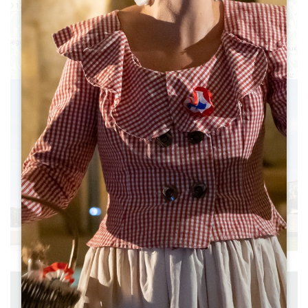
4
5
6
Leaflet
|
©
OpenStreetMap
contributors, Points © 2012 LINZ
距离 ： 13.4 km
出发 ： TAYAC