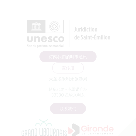
订阅我们的时事通讯
宣传册
大圣埃米利永旅游局
勒多耶纳 - 克雷诺广场
33330 圣埃米利永
联系我们