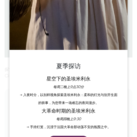
à pied
持续时间 ： 3h15
难度 ： Difficile
海拔差异 ： 232 D+
下载
PDF
PDF
GPX
夏季探访
探索塔亚克（Tayac）、弗朗什（Francs）和圣西巴德（Saint-
Cibard）等迷人的村庄，以及它们的城堡、教堂和鸽笼。
星空下的圣埃米利永
每周二晚上9点30分
→ 入夜时分，以别样视角探索圣埃米利永：柔和的灯光与别开生面
各阶段
的轶事，为您带来一场难忘的夜间漫步。
大革命时期的圣埃米利永
1
每周四晚上9:30
Etape 1
→ 手持灯笼，沉浸于法国大革命那动荡不安的氛围之中。
Face à l’église de Tayac, prenez la route à