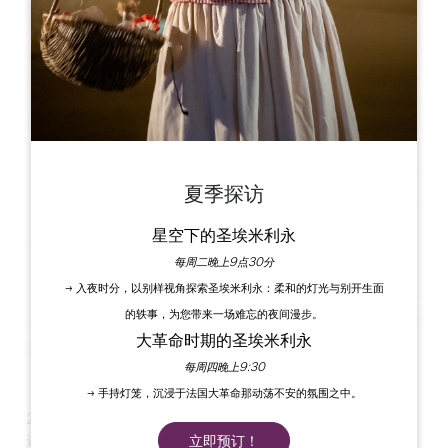
Château Beynat
23 bis Rue de Beynat
33350 SAINT-MAGNE-DE-CASTILLON
夏季探访
星空下的圣埃米利永
每周二晚上9点30分
→ 入夜时分，以别样视角探索圣埃米利永：柔和的灯光与别开生面
的轶事，为您带来一场难忘的夜间漫步。
大革命时期的圣埃米利永
每周四晚上9:30
→ 手持灯笼，沉浸于法国大革命那动荡不安的氛围之中。
2025 年，贝纳特酒吧（Beynat Bar）的夏日之夜又回来了，
这里有友好的氛围、庄园葡萄酒、酿酒师酿制的手工啤酒以及
立即预订！