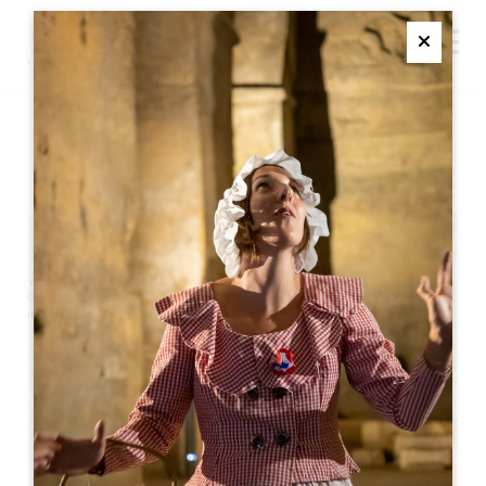
M
Ferme
BEYNAT 酒吧的夏季派对
+
−
Leaflet