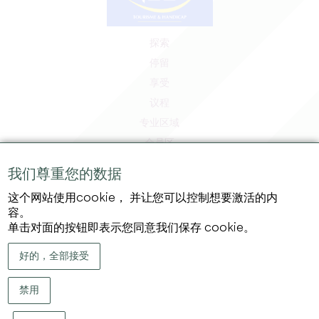
探索
停留
享受
议程
专业区域
会员区
媒体区
我们尊重您的数据
工作和实习机会
这个网站使用cookie， 并让您可以控制想要激活的内
法律信息
容。
隐私政策
单击对面的按钮即表示您同意我们保存 cookie。
好的，全部接受
禁用