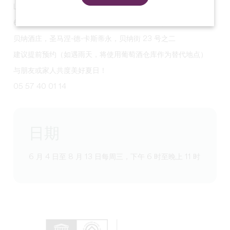
Les Blancs Becs 提供的篝火式美食。
6 月 4 日至 8 月 13 日，每周三晚 6 点至 11 点
贝纳酒庄，圣马涅-德-卡斯蒂永，贝纳街 23 号之二
建议提前预约（如遇雨天，将使用葡萄酒仓库作为替代地点）
与朋友或家人共度美好夏日！
05 57 40 01 14
日期
6 月 4 日至 8 月 13 日每周三，下午 6 时至晚上 11 时