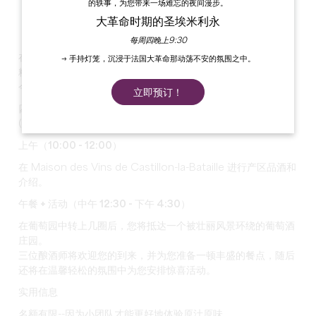
的轶事，为您带来一场难忘的夜间漫步。
大革命时期的圣埃米利永
每周四晚上9:30
在卡斯蒂永波尔多丘产区，我们不仅种植葡萄，我们还培养团队
→ 手持灯笼，沉浸于法国大革命那动荡不安的氛围之中。
精神。
今年夏天，我们诚邀您亲身体验。
立即预订！
四个与众不同的星期四等待着您，充满发现、分享和享受。
(当然，还有美酒相伴）。
上午（10:00 - 12:00）
在 Maison des Vins de Castillon-la-Bataille 进行产区品酒和
介绍。
午餐 + 活动（中午 12:30 - 下午 4:30）
在葡萄园中转上几圈后，您将抵达一个被壮丽风景环绕的葡萄酒
庄园。
三位酿酒师将欢迎您的到来，并为您准备一顿丰盛的餐点，随后
还将在温馨轻松的氛围中为您安排惊喜活动。
实用信息
名额有限--因为小团队才能更好地体验原汁原味。