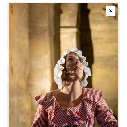
M
Ferme
JEUDI, JE DIS VIN DE
CASTILLON ！
+
−