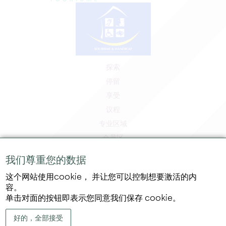
探索
停留
享受
议程
专业区域
会员区
媒体区
我们尊重您的数据
工作和实习机会
这个网站使用cookie， 并让您可以控制想要激活的内
法律信息
容。
隐私政策
单击对面的按钮即表示您同意我们保存 cookie。
好的，全部接受