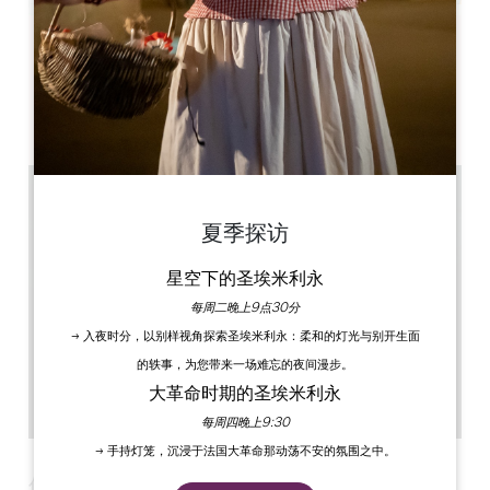
Leaflet
Château de la Rivière
33126 La Riviere
夏季探访
星空下的圣埃米利永
每周二晚上9点30分
→ 入夜时分，以别样视角探索圣埃米利永：柔和的灯光与别开生面
的轶事，为您带来一场难忘的夜间漫步。
大革命时期的圣埃米利永
每周四晚上9:30
→ 手持灯笼，沉浸于法国大革命那动荡不安的氛围之中。
保存日期 ！
拉里维耶尔城堡艺术节
将于 7 月