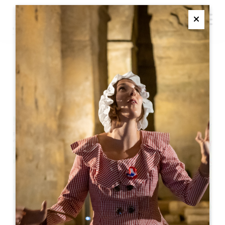
M
Ferme
里维埃城堡的 CONFLUENT
D'ARTS 艺术节
+
−