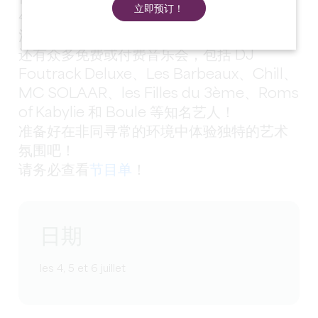
立即预订！
4、5 和 6 日举办第七届活动！
活动内容：音乐、街头艺术、展览等！
还有众多免费或付费音乐会，包括 DJ
Foutrack Deluxe、Les Barbeaux、Chill、
MC SOLAAR、les Filles du 3ème、Roms
of Kabylie 和 Boule 等知名艺人！
准备好在非同寻常的环境中体验独特的艺术
氛围吧！
请务必查看
节目单
！
日期
les 4, 5 et 6 juillet