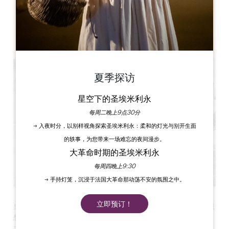
Château Michel de Montaigne
24230 Saint-Michel-de-Montaigne
夏季探访
星空下的圣埃米利永
每周二晚上9点30分
→ 入夜时分，以别样视角探索圣埃米利永：柔和的灯光与别开生面
的轶事，为您带来一场难忘的夜间漫步。
大革命时期的圣埃米利永
每周四晚上9:30
→ 手持灯笼，沉浸于法国大革命那动荡不安的氛围之中。
立即预订！
皇家传奇在 Tour de Montaigne 举办了一场集幽默、美感和思
想于一体的展览。艺术家们重新诠释了这个地方的精神，并邀请
大家进行热烈的交流。蒙田成为反思与自发之间的灵感源泉。