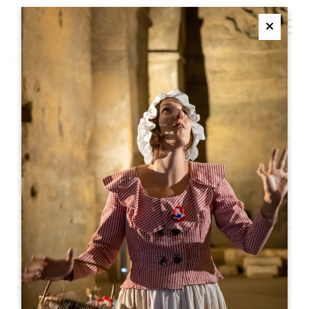
M
Ferme
传奇皇室展览 - 蒙田之旅
+
−
Leaflet