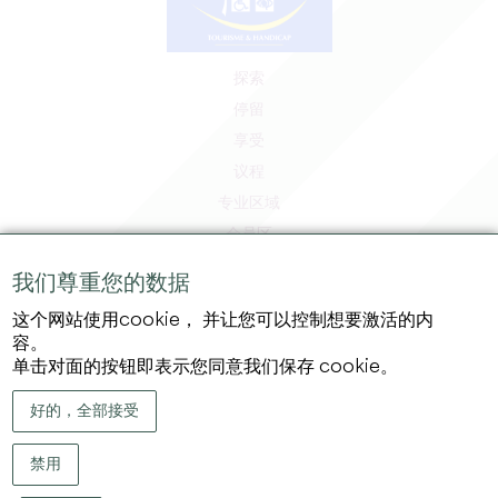
探索
停留
享受
议程
专业区域
会员区
媒体区
我们尊重您的数据
工作和实习机会
这个网站使用cookie， 并让您可以控制想要激活的内
法律信息
容。
隐私政策
单击对面的按钮即表示您同意我们保存 cookie。
好的，全部接受
禁用