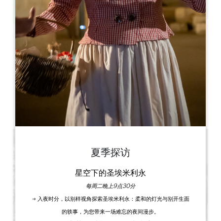
Leaflet
63 Av. de Libourne
33870 Vayres
图书
夏季探访
星空下的圣埃米利永
每周二晚上9点30分
→ 入夜时分，以别样视角探索圣埃米利永：柔和的灯光与别开生面
的轶事，为您带来一场难忘的夜间漫步。