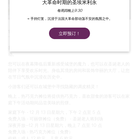
大革命时期的圣埃米利永
每周四晚上9:30
→ 手持灯笼，沉浸于法国大革命那动荡不安的氛围之中。
12 月 12 日星期五和 13 日星期六：瓦耶雷斯城堡的圣诞之夜和
立即预订！
下午。
我们将在冬季首次敞开大门，举办周末晚间活动和家庭下午活
动。
您可以在夜幕降临后重新感受城堡的魔力，也可以在圣诞老人的
陪伴下享受欢乐时光。身临其境的房间和装饰华丽的大厅，让您
在节日气氛中沉浸在历史中。
小游客们还可以在城堡中寻找隐藏的调皮精灵！
晚上，热巧克力摊位将提供热巧克力，喜欢甜食的游客可以在家
庭下午活动期间品尝美味的煎饼。
家庭下午 - 12 月 13 日星期六，下午 2 点至 5 点
免费入场 - 可丽饼摊位（免费） - 圣诞老人将到场
深夜开放--12 月 13 日星期六，晚上 7 点至 10 点
免费入场 - 热巧克力摊位（免费）
价格：成人 12 欧元，儿童 6 欧元