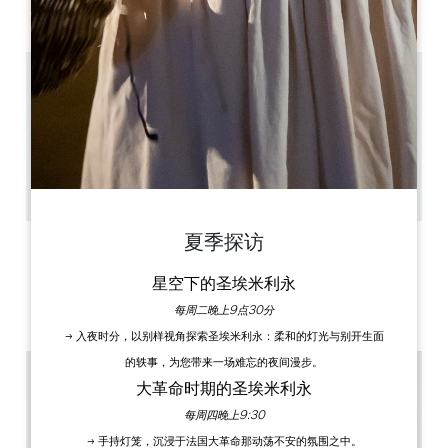
PM
PM
PM
PM
PM
PM
PM
0.55 km
11h30 en Français 16h30 en Anglais
1h
12
1 演出前一小时
复制 GPS 代码
夏季探访
标签
星空下的圣埃米利永
每周二晚上9点30分
→ 入夜时分，以别样视角探索圣埃米利永：柔和的灯光与别开生面
的轶事，为您带来一场难忘的夜间漫步。
大革命时期的圣埃米利永
每周四晚上9:30
→ 手持灯笼，沉浸于法国大革命那动荡不安的氛围之中。