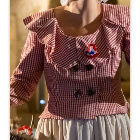
Leaflet
来自
25€
Château Villemaurine - Visite Patrimoine
Lieu Dit Villemaurine
33330 SAINT-ÉMILION
05 57 74 74 36
reservations@villemaurine.com
开幕月份
一
二
三
四
五
六
七
八
九
十
十
十
开幕日
隆
星
星
星
星
星
星
AM
AM
AM
AM
AM
AM
AM