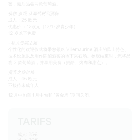
窖，最后品尝两款葡萄酒。
价格 参观 从葡萄树到酒杯
成人：25 欧元
优惠价 ：12欧元（12/17岁青少年）
12 岁以下免费
- 私人
贵宾之旅
个性化的欢迎仪式将带您领略 Villemaurine 酒庄的风土特色、
技术设施以及用作陈酿酒窖的地下采石场。参观结束时，您将品
尝 3 款葡萄酒，并享用美食（奶酪、烤肉和甜点）。
贵宾之旅价格
成人：45 欧元
不接待未成年人
12 月中旬至 1 月中旬和 "黄金周 "期间关闭。
TARIFS
成人: 25€