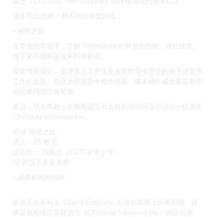
城堡（Château Villemaurine）将传统与现代完美结合。
游客可以选择 3 种不同的游览路线：
- 传统之旅
在导游的带领下，了解 Villemaurine 城堡的历史、现代建筑、
地下采石场和圣埃米利永村庄。
探索地底深处，追寻采石工在这座拥有数百年历史的地下迷宫中
工作的足迹。在巨大的酒窖中稍作停留，橡木桶中盛放着最新年
份的威玛酒庄葡萄酒。
最后，登上高处，在葡萄园宝石盒般的独特环境中品尝一级酒庄
Château Villemaurine。
价格 传统之旅
成人：25 欧元
优惠价 ：12欧元（12/17岁青少年）
12 岁以下儿童免费
- 从葡萄树到酒杯
参观圣埃米利永（Saint Émilion）石灰岩高原上的葡萄园、技
术设施和维尔莫林酒庄（Château Villemaurine）的巨石酒