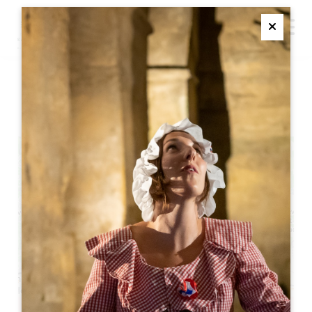
M
Ferme
米歇尔-德-蒙田城堡遗产之旅
+
−
Leaflet