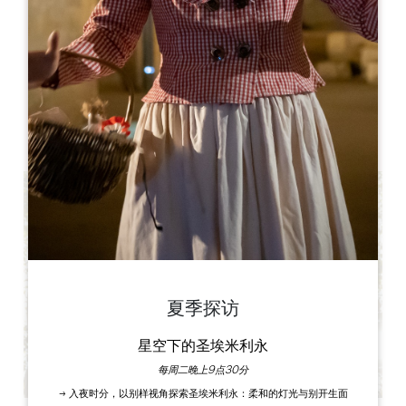
Château et Tour de Michel de Montaigne
24230 SAINT-MICHEL DE MONTAIGNE
图书
夏季探访
星空下的圣埃米利永
每周二晚上9点30分
→ 入夜时分，以别样视角探索圣埃米利永：柔和的灯光与别开生面