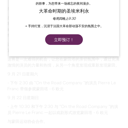
的轶事，为您带来一场难忘的夜间漫步。
来蒙田塔与蒙田见面！
大革命时期的圣埃米利永
皮埃尔-勒-弗朗克（Pierre Le Franc）是著名的原创导游，他
每周四晚上9:30
将在蒙田塔中居住一个周末，让历史人物栩栩如生。
→ 手持灯笼，沉浸于法国大革命那动荡不安的氛围之中。
在这个历史悠久的环境中，这位哲学家在此写下了著名的《随
笔》，皮埃尔-勒法兰将用他的声音和才华演绎蒙田本人。
立即预订！
这是一次生动而感性的沉浸式体验，将戏剧与遗产相结合，让您
置身于 16 世纪人文主义思想的中心。
这将是一次难得的机会，让您在蒙田塔的亲切氛围中，通过充满
激情的演员的力量和热情，从另一个角度发现或重新发现蒙田。
9 月 21 日星期六
- 下午 2:30 由 "On the Road Company "的演员 Pierre Le
Franc 带领参观蒙田塔 - 6 欧元
9 月 22 日星期日
- 上午 10:30 和下午 2:30 与 "On the Road Company "的演
员 Pierre Le Franc 一起以戏剧形式游览蒙田塔 - 6 欧元
与蒙田运动协会合作。