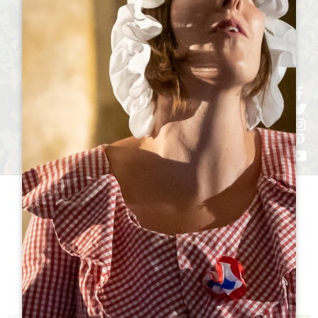
h
h
h
ht
h
参观
酒庄TO