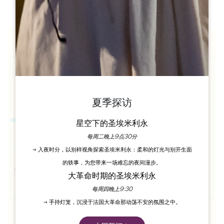
夏季探访
星空下的圣埃米利永
每周二晚上9点30分
→ 入夜时分，以别样视角探索圣埃米利永：柔和的灯光与别开生面
的轶事，为您带来一场难忘的夜间漫步。
大革命时期的圣埃米利永
每周四晚上9:30
→ 手持灯笼，沉浸于法国大革命那动荡不安的氛围之中。