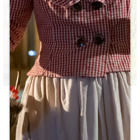
今日酒庄
您不知道该参观哪些城堡？
h
h
旅游局帮助您做出选择！
h
h
h
h
ht
ht
h
h