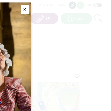
专业人员访问
会员区
环保模式
无障碍
无障碍
Fermer
Re
0
篮子
我的选择
门票
礼品盒
CN
语言
儿童
+
−