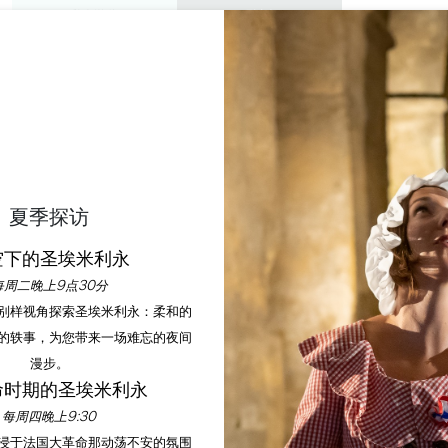
私人游览
研讨会
欣赏
议程
今年夏天
耶尔城堡的万圣节 - 适合
夏季探访
首页
议程
瓦耶尔城堡的万圣节 - 适合儿童
空下的圣埃米利永
每周二晚上9点30分
以别样视角探索圣埃米利永：柔和的
的轶事，为您带来一场难忘的夜间
漫步。
命时期的圣埃米利永
每周四晚上9:30
沉浸于法国大革命那动荡不安的氛围