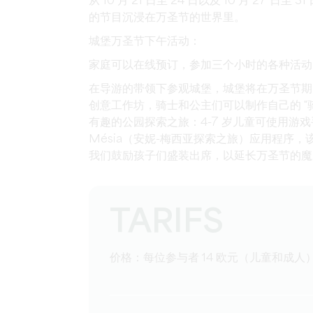
从 10 月 21 日至 24 日以及 10 月 27 
的节目沉浸在万圣节的世界里。
城堡万圣节下午活动：
家庭可以在线预订，参加三个小时的各种活动
在导游的带领下参观城堡，城堡将在万圣节期
创意工作坊，骑士和公主们可以制作自己的 "
有趣的公园探索之旅：4-7 岁儿童可使用游戏手册，8
Mésia（安妮-梅西亚探索之旅）应用程序
我们鼓励孩子们盛装出席，以延长万圣节的魔力。
TARIFS
价格：每位参与者 14 欧元（儿童和成人