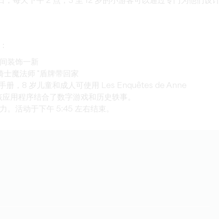
日至 31 日，每天下午 2 点，3 至 12 岁的小游客可以通过专门为他们设
：
间装饰一新
骑士魔法师 "盾牌带回家
 岁儿童和成人可使用 Les Enquêtes de Anne
，该应用程序结合了数字游戏和历史轶事。
活动于下午 5:45 左右结束。
）