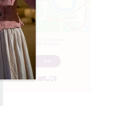
Leaflet
63 Av. de Libourne
33870 Vayres
图书