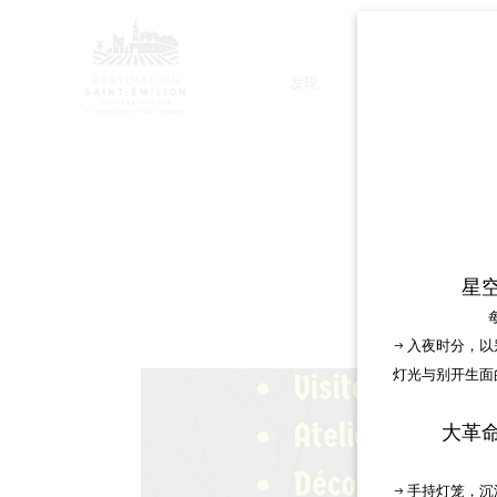
发现
停留
瓦
星
→ 入夜时分，
灯光与别开生面
大革
→ 手持灯笼，