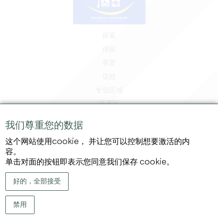
探索
停留
享受
议程
专业区域
会员区
媒体区
我们尊重您的数据
工作和实习机会
这个网站使用cookie， 并让您可以控制想要激活的内
法律信息
容。
隐私政策
单击对面的按钮即表示您同意我们保存 cookie。
好的，全部接受
禁用