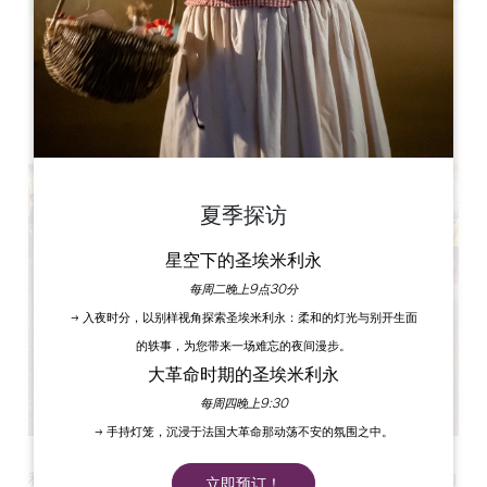
Leaflet
25 Av. de Verdun, 33500 Libourne
Maison Graziana
夏季探访
星空下的圣埃米利永
每周二晚上9点30分
→ 入夜时分，以别样视角探索圣埃米利永：柔和的灯光与别开生面
的轶事，为您带来一场难忘的夜间漫步。
大革命时期的圣埃米利永
每周四晚上9:30
→ 手持灯笼，沉浸于法国大革命那动荡不安的氛围之中。
利布尔纳二重奏 FARIBOLES 将以丰富的传统音乐曲目丰富您的
立即预订！