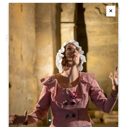
M
Ferme
FARIBOLES - 无国界传统音乐
双人组
+
−