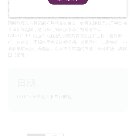
节目：布列塔尼、爱尔兰、奥克塔尼亚、巴斯克地区、斯堪的纳
维亚和巴尔干半岛。安热莉克的架子鼓（伊朗达夫鼓、爱尔兰波
德兰鼓和巴斯克潘德拉鼓）与雨果的双音手风琴相得益彰。如果
同时教授东方舞蹈的安热莉克在台上，她可以随着巴尔干半岛的
音乐即兴起舞，这为我们的表演增添了视觉效果......
FARIBOLES 根据不同的活动调整其表演方法和曲目：音乐游
行、狂欢节、圣帕特里克节庆祝活动、火炬游行、儿童舞会、小
学和集市表演、养老院、以幸福为主题的展览、圣诞市场、媒体
图书馆等。
日期
6 月 12 日星期四下午 5 时起