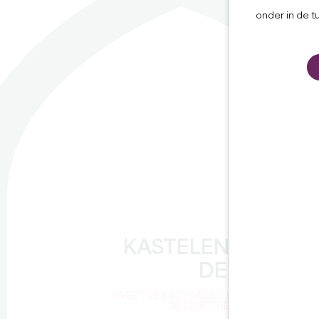
onder in de t
KASTELEN VAN
DE DAG
WEET JE NIET WELKE KASTELEN
JE MOET BEZOEKEN?