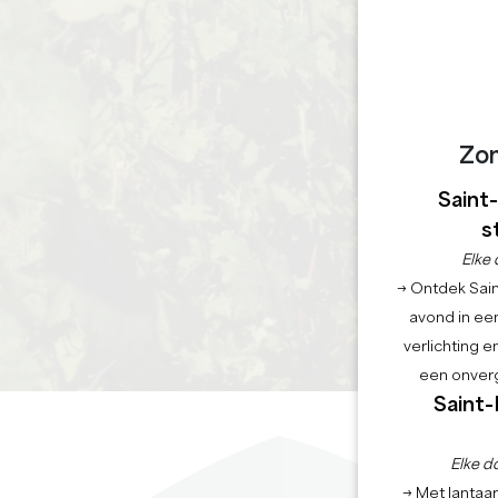
Zo
Saint
s
Elke 
→ Ontdek Saint
avond in een
verlichting 
een onverg
Saint-
Elke d
→ Met lantaar