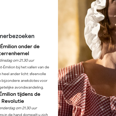
merbezoeken
-Émilion onder de
terrenhemel
dinsdag om 21.30 uur
-Émilion bij het vallen van de
 heel ander licht: sfeervolle
en bijzondere anekdotes voor
etelijke avondwandeling.
Émilion tijdens de
Revolutie
onderdag om 21.30 uur
ns in de hand dompelt u zich