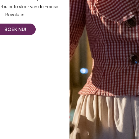
KastelenTO
urbulente sfeer van de Franse
Revolutie.
BEZOE
BOEK NU!