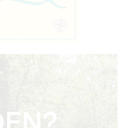
N
EN?