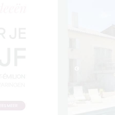
deeën
 JE
JF
-ÉMILION
VARINGEN
EES MEER