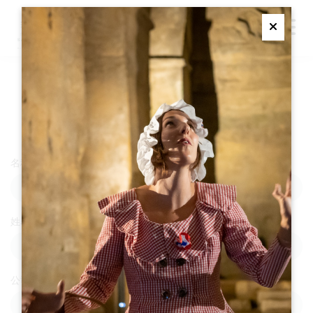
M
Ferme
新闻发布室
创建新闻账户
名称
姓名
公司名称