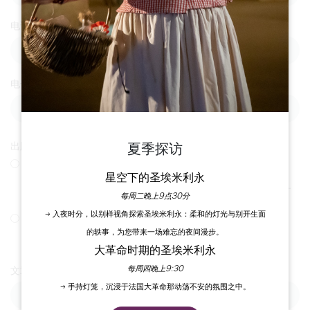
电话
电子邮件
出版后请寄给我们一份副本
夏季探访
邮寄至
星空下的圣埃米利永
Office de Tourisme du Grand Saint-Émilionnais Le Doyenné -
每周二晚上9点30分
Place des Créneaux - 33330 SAINT-EMILION
→ 入夜时分，以别样视角探索圣埃米利永：柔和的灯光与别开生面
通过电子邮件发送至：
的轶事，为您带来一场难忘的夜间漫步。
communication@saint-emilion-tourisme.com
大革命时期的圣埃米利永
每周四晚上9:30
文章发表日期
→ 手持灯笼，沉浸于法国大革命那动荡不安的氛围之中。