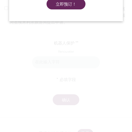
立即预订！
我承诺将图片归功于 Anne Lanta/Agence Heurisko，不将这
些图片用于商业目的，也不将其转发给其他媒体，其他媒体必须
向圣埃米利永旅游局提出申请。
机器人保护 *
Renouveler
* 必填字段
确认